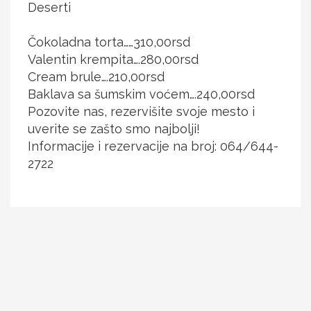
Deserti
Čokoladna torta……310,00rsd
Valentin krempita….280,00rsd
Cream brule….210,00rsd
Baklava sa šumskim voćem….240,00rsd
Pozovite nas, rezervišite svoje mesto i
uverite se zašto smo najbolji!
Informacije i rezervacije na broj: 064/644-
2722