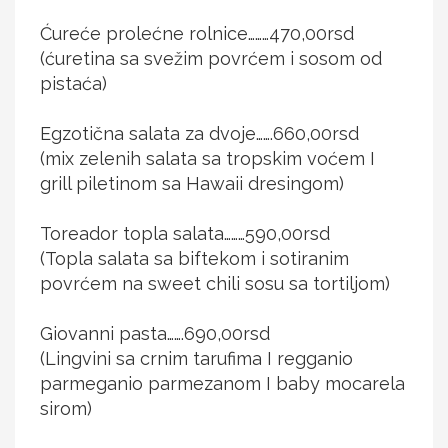
Ćureće prolećne rolnice………470,00rsd
(ćuretina sa svežim povrćem i sosom od
pistaća)
Egzotična salata za dvoje…….660,00rsd
(mix zelenih salata sa tropskim voćem I
grill piletinom sa Hawaii dresingom)
Toreador topla salata………590,00rsd
(Topla salata sa biftekom i sotiranim
povrćem na sweet chili sosu sa tortiljom)
Giovanni pasta…….690,00rsd
(Lingvini sa crnim tarufima I regganio
parmeganio parmezanom I baby mocarela
sirom)