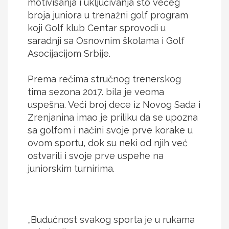
motivisanja i uključivanja što većeg
broja juniora u trenažni golf program
koji Golf klub Centar sprovodi u
saradnji sa Osnovnim školama i Golf
Asocijacijom Srbije.
Prema rečima stručnog trenerskog
tima sezona 2017. bila je veoma
uspešna. Veći broj dece iz Novog Sada i
Zrenjanina imao je priliku da se upozna
sa golfom i načini svoje prve korake u
ovom sportu, dok su neki od njih već
ostvarili i svoje prve uspehe na
juniorskim turnirima.
„Budućnost svakog sporta je u rukama