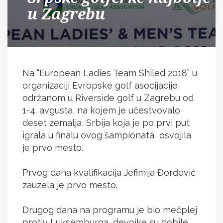
u Zagrebu
Na “European Ladies Team Shiled 2018” u
organizaciji Evropske golf asocijacije,
održanom u Riverside golf u Zagrebu od
1-4. avgusta, na kojem je učestvovalo
deset zemalja, Srbija koja je po prvi put
igrala u finalu ovog šampionata osvojila
je prvo mesto.
Prvog dana kvalifikacija Jefimija Đorđević
zauzela je prvo mesto.
Drugog dana na programu je bio mečplej
protiv Luksemburga, devojke su dobile