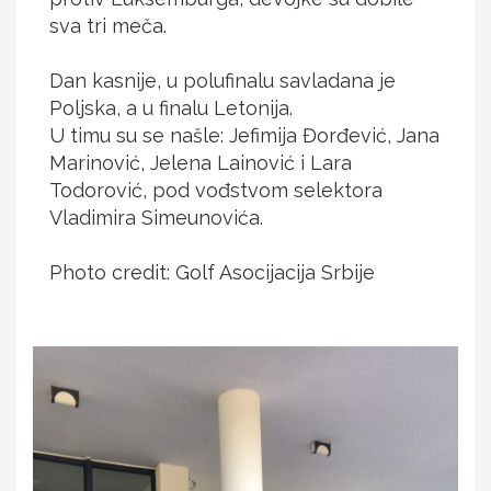
sva tri meča.
Dan kasnije, u polufinalu savladana je
Poljska, a u finalu Letonija.
U timu su se našle: Jefimija Đorđević, Jana
Marinović, Jelena Lainović i Lara
Todorović, pod vođstvom selektora
Vladimira Simeunovića.
Photo credit: Golf Asocijacija Srbije