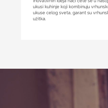
inovativnih ideja naći ćete se u našoj
ukusi kuhinje koji kombinuju vrhuns
ukuse celog sveta, garant su vrhun
užitka.