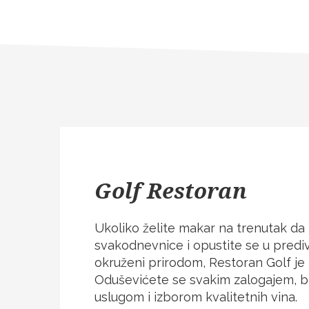
Golf Restoran
Ukoliko želite makar na trenutak d
svakodnevnice i opustite se u pred
okruženi prirodom, Restoran Golf je
Oduševićete se svakim zalogajem,
uslugom i izborom kvalitetnih vina.