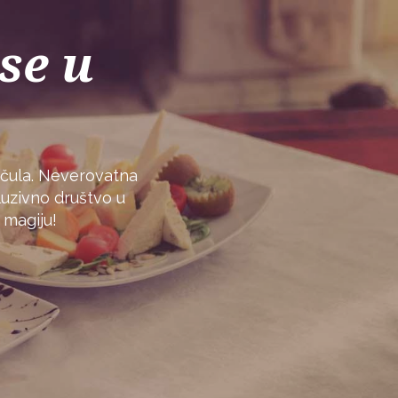
se u
 čula. Neverovatna
luzivno društvo u
 magiju!