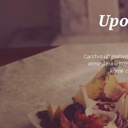
Upo
Carstvo ultimativ
atmosfera u kojo
kome će