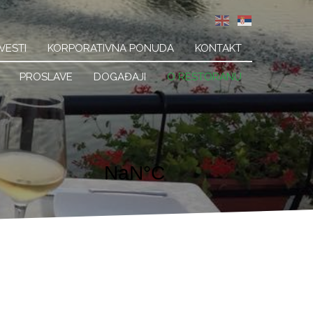
VESTI
KORPORATIVNA PONUDA
KONTAKT
n
PROSLAVE
DOGAĐAJI
O RESTORANU