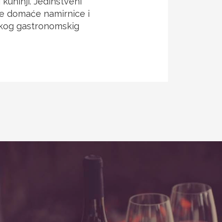
 kuhinji. Jedinstveni
ke domaće namirnice i
skog gastronomskig