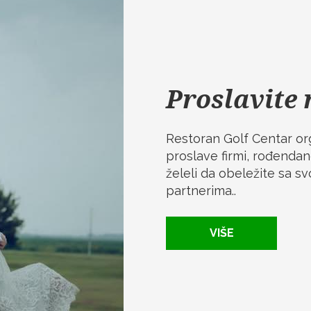
Proslavite 
Restoran Golf Centar org
proslave firmi, rođendan
želeli da obeležite sa sv
partnerima..
VIŠE