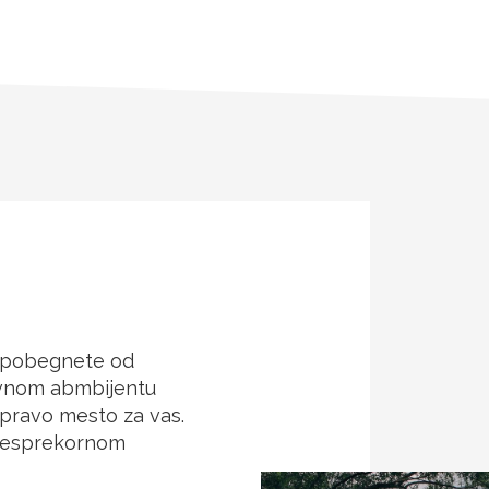
a pobegnete od
ivnom abmbijentu
 pravo mesto za vas.
 besprekornom