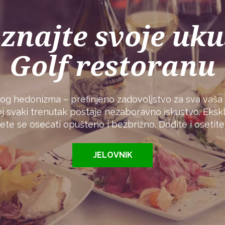
znajte svoje uku
Golf restoranu
nog hedonizma – prefinjeno zadovoljstvo za sva vaša
j svaki trenutak postaje nezaboravno iskustvo. Eksk
te se osećati opušteno i bezbrižno. Dođite i osetite
JELOVNIK