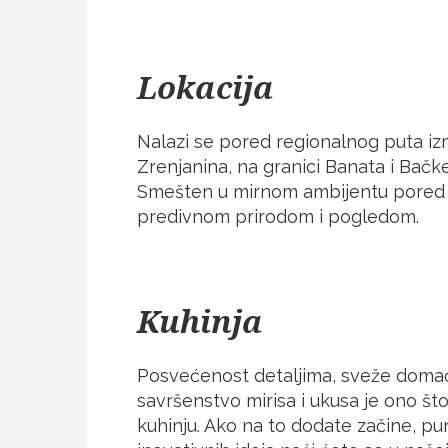
Lokacija
Nalazi se pored regionalnog puta i
Zrenjanina, na granici Banata i Bačke
Smešten u mirnom ambijentu pored r
predivnom prirodom i pogledom.
Kuhinja
Posvećenost detaljima, sveže doma
savršenstvo mirisa i ukusa je ono št
kuhinju. Ako na to dodate začine, pun