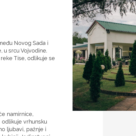
zmeđu Novog Sada i
, u srcu Vojvodine.
eke Tise, odlikuje se
će namirnice,
o odlikuje vrhunsku
o ljubavi, pažnje i