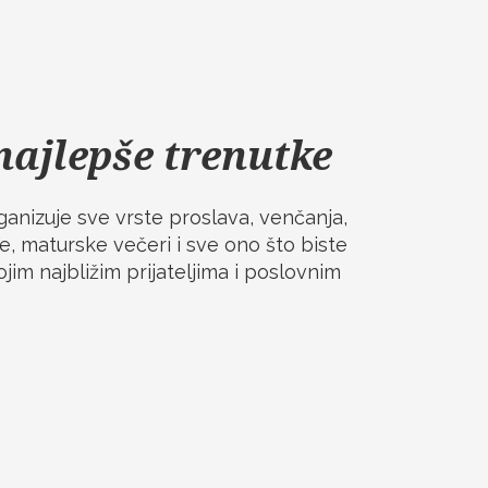
najlepše trenutke
anizuje sve vrste proslava, venčanja,
e, maturske večeri i sve ono što biste
ojim najbližim prijateljima i poslovnim