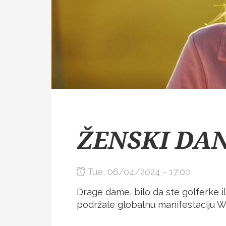
ŽENSKI DA
Tue, 06/04/2024 - 17:00
Drage dame, bilo da ste golferke i
podržale globalnu manifestaciju W