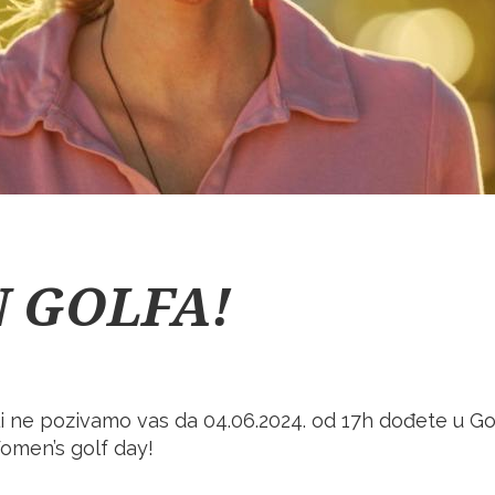
N GOLFA!
li ne pozivamo vas da 04.06.2024. od 17h dođete u Go
omen’s golf day!