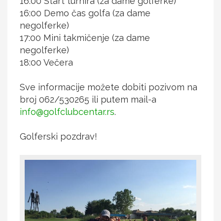
16:00 Start turnira (za dame golferke)
16:00 Demo čas golfa (za dame
negolferke)
17:00 Mini takmičenje (za dame
negolferke)
18:00 Večera
Sve informacije možete dobiti pozivom na
broj 062/530265 ili putem mail-a
info@golfclubcentar.rs
.
Golferski pozdrav!