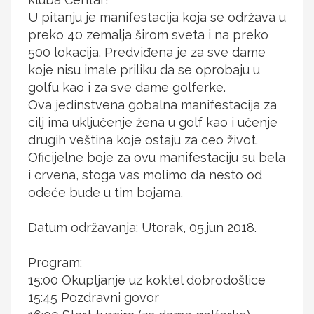
U pitanju je manifestacija koja se održava u
preko 40 zemalja širom sveta i na preko
500 lokacija. Predviđena je za sve dame
koje nisu imale priliku da se oprobaju u
golfu kao i za sve dame golferke.
Ova jedinstvena gobalna manifestacija za
cilj ima uključenje žena u golf kao i učenje
drugih veština koje ostaju za ceo život.
Oficijelne boje za ovu manifestaciju su bela
i crvena, stoga vas molimo da nesto od
odeće bude u tim bojama.
Datum održavanja: Utorak, 05.jun 2018.
Program:
15:00 Okupljanje uz koktel dobrodošlice
15:45 Pozdravni govor